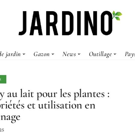
e jardin
Gazon
News
Outillage
Pay
R
y au lait pour les plantes :
riétés et utilisation en
inage
025