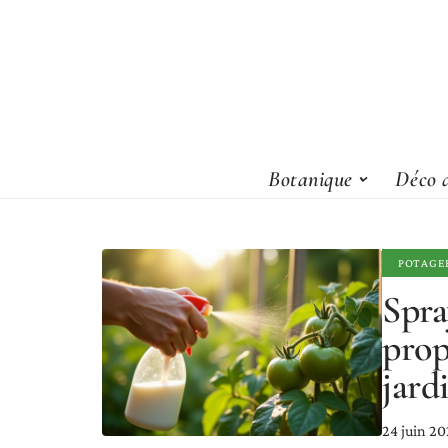
Botanique
Déco d
POTAGE
Spra
prop
jard
24 juin 2