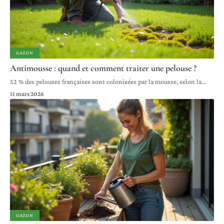
GAZON
Antimousse : quand et comment traiter une pelouse ?
52 % des pelouses françaises sont colonisées par la mousse, selon la
…
11 mars 2026
GAZON