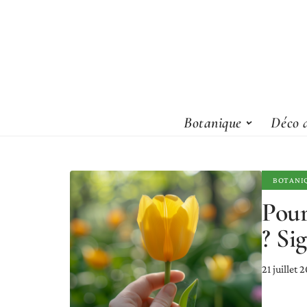
Botanique
Déco d
BOTANI
Pour
? Si
21 juillet 