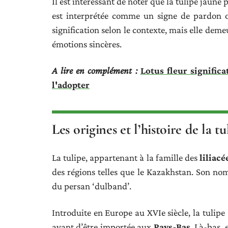
Il est intéressant de noter que la tulipe jaune 
est interprétée comme un signe de pardon o
signification selon le contexte, mais elle de
émotions sincères.
A lire en complément :
Lotus fleur significa
l'adopter
Les origines et l’histoire de la t
La tulipe, appartenant à la famille des
liliacé
des régions telles que le Kazakhstan. Son no
du persan ‘dulband’.
Introduite en Europe au XVIe siècle, la tulipe
avant d’être importée aux
Pays-Bas
. Là-bas,