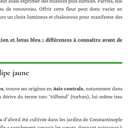
peut aussi exprimer des nuances plus subtiles. Parfois, elle
u de renouveau. Offrir cette fleur peut donc varier en
meure un choix lumineux et chaleureux pour manifester des
tion et lotus bleu : différences à connaître avant de
ulipe jaune
es
, trouve ses origines en
Asie centrale
, notamment dans
m dérive du terme turc ‘tülbend’ (turban), lui-même issu
 a d’abord été cultivée dans les jardins de Constantinople
 elle a rapidement conquis les cœurs, donnant naissance à