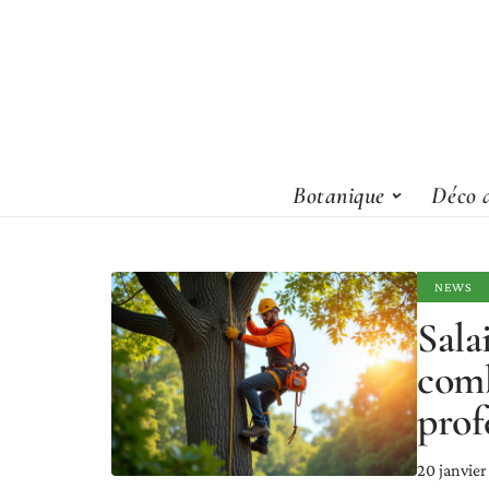
Botanique
Déco d
NEWS
Sala
comb
prof
20 janvie