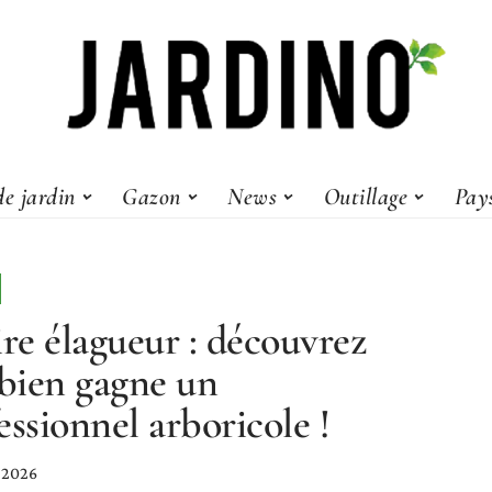
e jardin
Gazon
News
Outillage
Pay
ire élagueur : découvrez
ien gagne un
essionnel arboricole !
r 2026