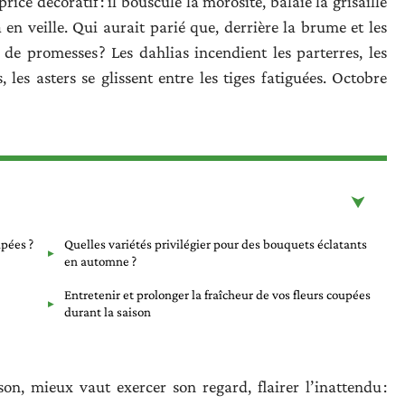
ce décoratif : il bouscule la morosité, balaie la grisaille
en veille. Qui aurait parié que, derrière la brume et les
 de promesses ? Les dahlias incendient les parterres, les
les asters se glissent entre les tiges fatiguées. Octobre
upées ?
Quelles variétés privilégier pour des bouquets éclatants
en automne ?
Entretenir et prolonger la fraîcheur de vos fleurs coupées
durant la saison
n, mieux vaut exercer son regard, flairer l’inattendu :