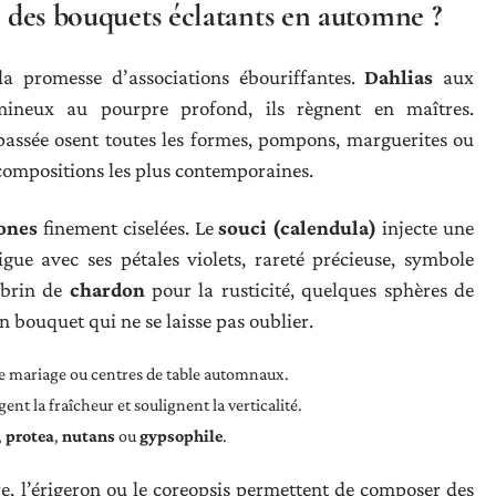
r des bouquets éclatants en automne ?
la promesse d’associations ébouriffantes.
Dahlias
aux
umineux au pourpre profond, ils règnent en maîtres.
assée osent toutes les formes, pompons, marguerites ou
s compositions les plus contemporaines.
ones
finement ciselées. Le
souci (calendula)
injecte une
igue avec ses pétales violets, rareté précieuse, symbole
 brin de
chardon
pour la rusticité, quelques sphères de
un bouquet qui ne se laisse pas oublier.
e mariage ou centres de table automnaux.
gent la fraîcheur et soulignent la verticalité.
,
protea
,
nutans
ou
gypsophile
.
e, l’érigeron ou le coreopsis permettent de composer des