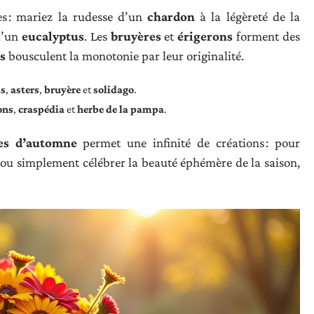
es : mariez la rudesse d’un
chardon
à la légèreté de la
d’un
eucalyptus
. Les
bruyères
et
érigerons
forment des
s
bousculent la monotonie par leur originalité.
as
,
asters
,
bruyère
et
solidago
.
ons
,
craspédia
et
herbe de la pampa
.
es d’automne
permet une infinité de créations : pour
ou simplement célébrer la beauté éphémère de la saison,