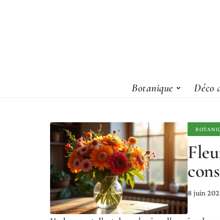
Botanique
Déco d
BOTANI
Fleu
conse
8 juin 20