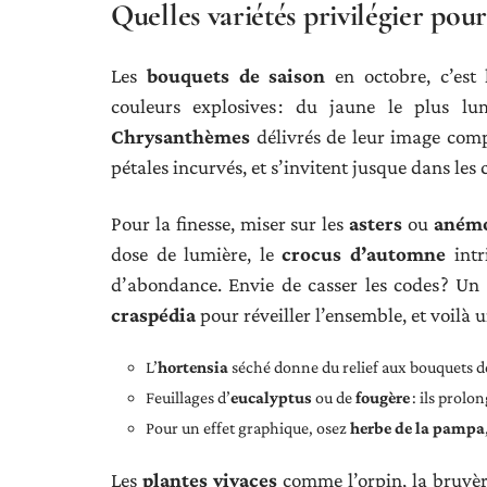
Quelles variétés privilégier pou
Les
bouquets de saison
en octobre, c’est 
couleurs explosives : du jaune le plus l
Chrysanthèmes
délivrés de leur image comp
pétales incurvés, et s’invitent jusque dans le
Pour la finesse, miser sur les
asters
ou
aném
dose de lumière, le
crocus d’automne
intr
d’abondance. Envie de casser les codes ? Un
craspédia
pour réveiller l’ensemble, et voilà 
L’
hortensia
séché donne du relief aux bouquets d
Feuillages d’
eucalyptus
ou de
fougère
: ils prolon
Pour un effet graphique, osez
herbe de la pampa
Les
plantes vivaces
comme l’orpin, la bruyèr