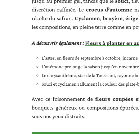
jusqu’au premier gel, tandis que le
souci
, fl
discrétion raffinée. Le
crocus d’automne
na
récolte du safran.
Cyclamen
,
bruyère
,
érig
les compositions, en pleine terre comme en po
A découvrir également :
Fleurs à planter en a
L’aster, en fleurs de septembre à octobre, incarne
L’anémone prolonge la saison jusqu’en novembre,
Le chrysanthème, star de la Toussaint, rayonne b
Souci et cyclamen rallument la couleur des plate-ba
Avec ce foisonnement de
fleurs coupées e
bouquets généreux ou compositions épurées. 
sous nos yeux distraits.