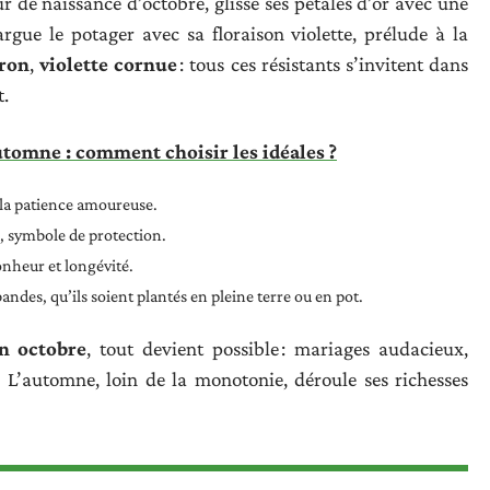
eur de naissance d’octobre, glisse ses pétales d’or avec une
rgue le potager avec sa floraison violette, prélude à la
eron
,
violette cornue
: tous ces résistants s’invitent dans
t.
utomne : comment choisir les idéales ?
 la patience amoureuse.
 symbole de protection.
onheur et longévité.
ndes, qu’ils soient plantés en pleine terre ou en pot.
n octobre
, tout devient possible : mariages audacieux,
L’automne, loin de la monotonie, déroule ses richesses