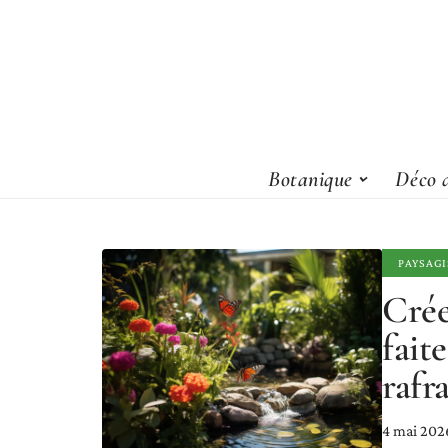
Botanique
Déco d
PAYSAG
Crée
fait
rafr
4 mai 202