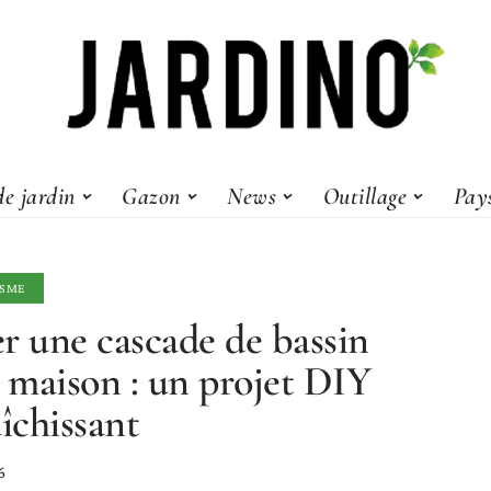
e jardin
Gazon
News
Outillage
Pay
ISME
r une cascade de bassin
e maison : un projet DIY
aîchissant
6